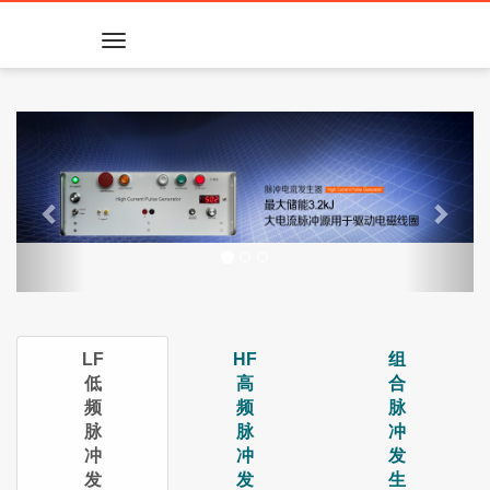
Toggle
navigation
Previous
Next
LF
HF
组
低
高
合
频
频
脉
脉
脉
冲
冲
冲
发
发
发
生