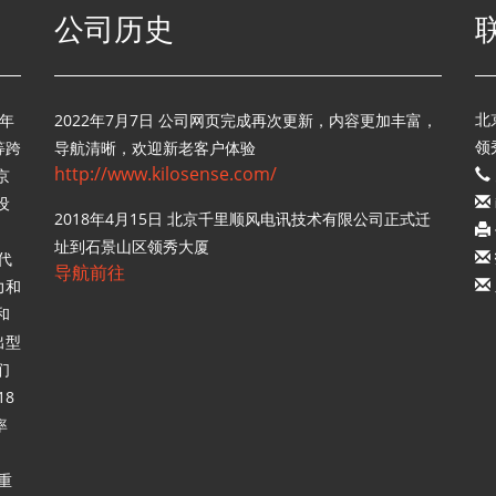
公司历史
年
2022年7月7日 公司网页完成再次更新，内容更加丰富，
北
等跨
导航清晰，欢迎新老客户体验
领
http://www.kilosense.com/
京
设
2018年4月15日 北京千里顺风电讯技术有限公司正式迁
址到石景山区领秀大厦
代
导航前往
力和
和
出型
们
18
率
重