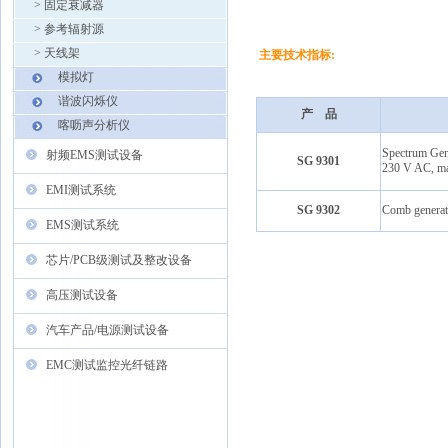
>
固定衰减器
>
参考辐射源
>
天线架
主要技术指标:
模拟灯
谐波闪烁仪
产 品
喀呖声分析仪
Spectrum Gen
射频EMS测试设备
SG 9301
230 V AC, mai
EMI测试系统
SG 9302
Comb generato
EMS测试系统
芯片/PCB级测试及整改设备
高压测试设备
汽车产品/电源测试设备
EMC测试监控光纤链路